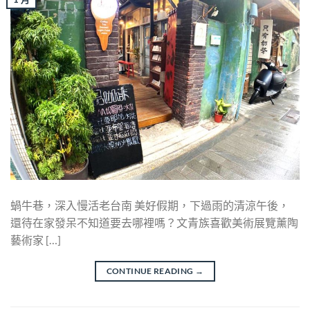
蝸牛巷，深入慢活老台南 美好假期，下過雨的清涼午後，
還待在家發呆不知道要去哪裡嗎？文青族喜歡美術展覽薰陶
藝術家 […]
CONTINUE READING
→