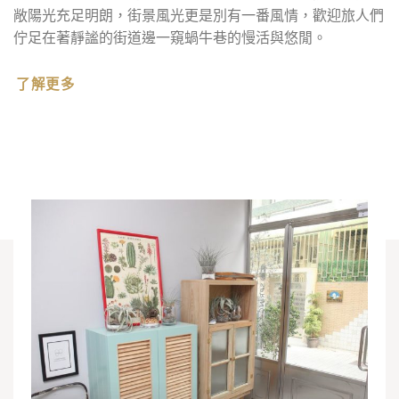
敞陽光充足明朗，街景風光更是別有一番風情，歡迎旅人們
佇足在著靜謐的街道邊一窺蝸牛巷的慢活與悠閒。
了解更多
光走進臺南蝸牛巷內