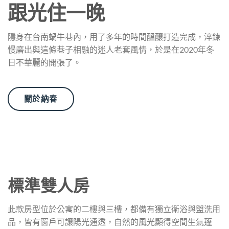
跟光住一晚
隱身在台南蝸牛巷內，用了多年的時間醞釀打造完成，淬鍊
慢磨出與這條巷子相融的迷人老套風情，於是在2020年冬
日不華麗的開張了。
關於納春
標準雙人房
此款房型位於公寓的二樓與三樓，都備有獨立衛浴與盥洗用
品，皆有窗戶可讓陽光通透，自然的風光顯得空間生氣蓬