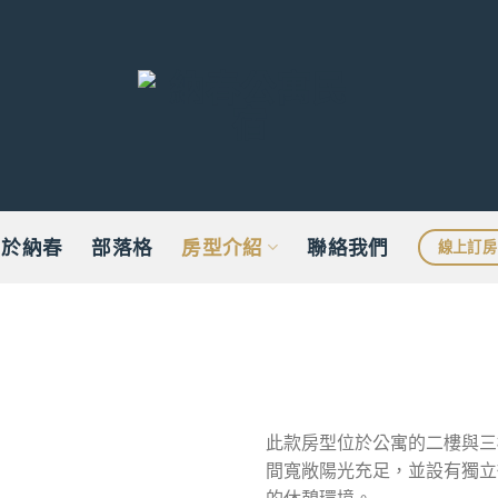
關於納春
部落格
房型介紹
聯絡我們
線上訂房
此款房型位於公寓的二樓與三
間寬敞陽光充足，並設有獨立
的休憩環境。