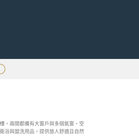
樓，兩間都備有大窗戶與多個氣窗，空
衛浴與盥洗用品，提供旅人舒適且自然