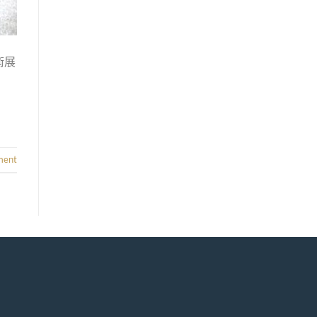
術展
ment